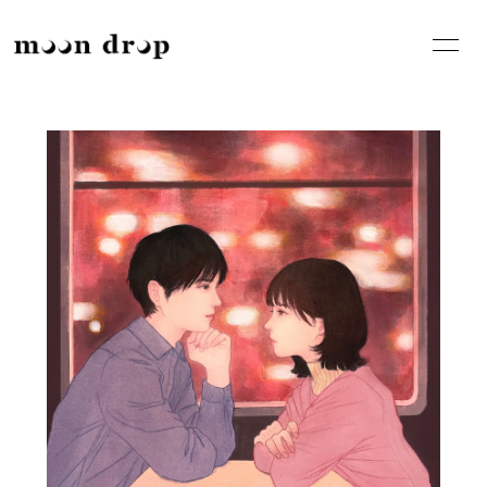
HOME
INFORMATION
SCHEDULE
PROFILE
VIDEO
DISCOGRAPHY
BLOG
MOVIE
GOODS
RADIO
PHOTO
CONTACT