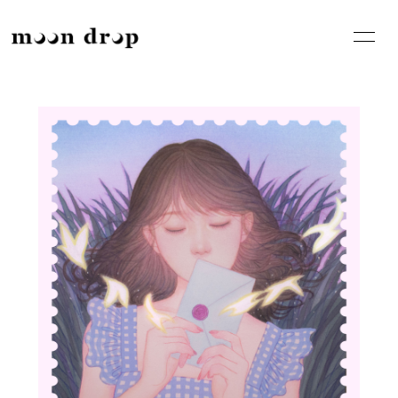
HOME
INFORMATION
SCHEDULE
PROFILE
VIDEO
DISCOGRAPHY
BLOG
MOVIE
GOODS
RADIO
PHOTO
CONTACT