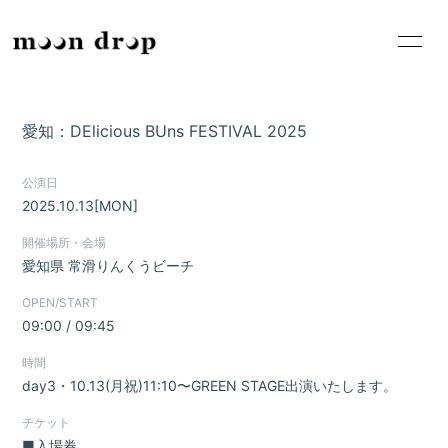
HOME
INFORMATION
愛知：DElicious BUns FESTIVAL 2025
SCHEDULE
PROFILE
公演日
VIDEO
DISCOGRAPHY
2025.10.13
[MON]
BLOG
MOVIE
開催場所・会場
愛知県
常滑りんくうビーチ
GOODS
RADIO
OPEN/START
09:00 / 09:45
PHOTO
CONTACT
時間
day3・10.13(月祝)11:10〜GREEN STAGE出演いたします。
チケット
■入場券