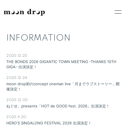
HOME
INFORMATION
INFORMATION
SCHEDULE
PROFILE
VIDEO
DISCOGRAPHY
2025.12.25
THE BONDS 2026 GIGANTIC TOWN MEETING -THANKS 10TH
GIGA- 出演決定！
BLOG
MOVIE
2025.12.24
GOODS
RADIO
moon drop初のconcept oneman live「月までラブストーリー」開
催決定！
PHOTO
CONTACT
2025.12.05
ねぐせ。presents「HOT de GOOD fest. 2026」出演決定！
2025.11.20
HERO'S SINGALONG FESTIVAL 2026 出演決定！