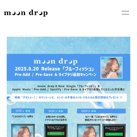
HOME
INFORMATION
SCHEDULE
PROFILE
VIDEO
DISCOGRAPHY
BLOG
MOVIE
GOODS
RADIO
PHOTO
CONTACT